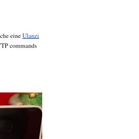
üche eine
Ulanzi
 HTTP commands