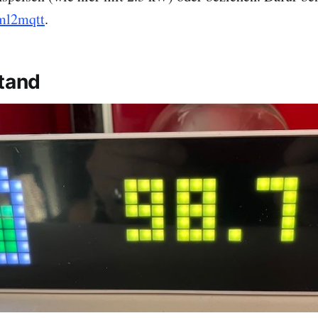
ml2mqtt
.
Stand