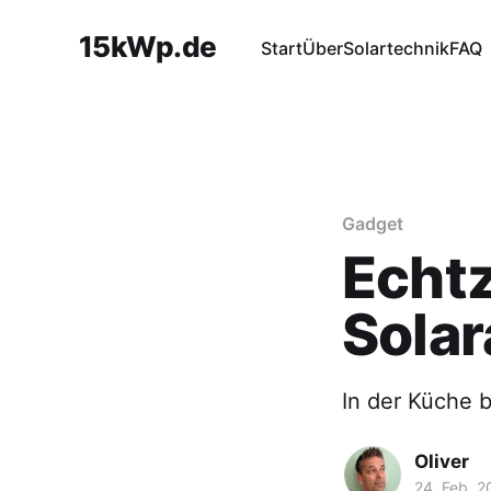
15kWp.de
Start
Über
Solartechnik
FAQ
Gadget
Echtz
Solar
In der Küche b
Oliver
24. Feb. 2