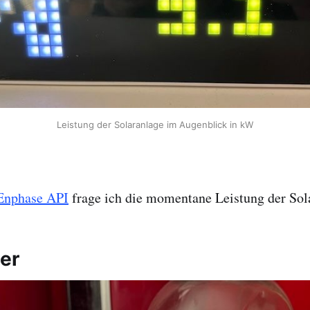
Leistung der Solaranlage im Augenblick in kW
 Enphase API
frage ich die momentane Leistung der Sol
er