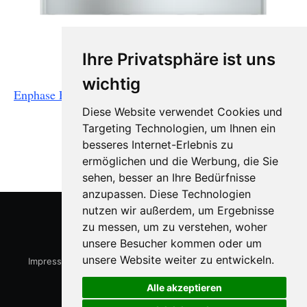
Ihre Privatsphäre ist uns
Enphase Encharge 10T
wichtig
Enphase Encharge 10T Batterie 10,5 kWh
Diese Website verwendet Cookies und
Targeting Technologien, um Ihnen ein
besseres Internet-Erlebnis zu
ermöglichen und die Werbung, die Sie
sehen, besser an Ihre Bedürfnisse
anzupassen. Diese Technologien
nutzen wir außerdem, um Ergebnisse
zu messen, um zu verstehen, woher
15kWp.de
© 2026
unsere Besucher kommen oder um
unsere Website weiter zu entwickeln.
Impressum
-
Datenschutzerklärung
-
Cookie Einstellungen
Alle akzeptieren