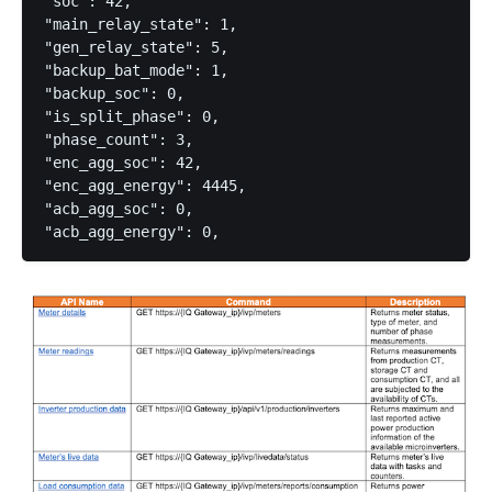
"soc": 42,

"main_relay_state": 1,

"gen_relay_state": 5,

"backup_bat_mode": 1,

"backup_soc": 0,

"is_split_phase": 0,

"phase_count": 3,

"enc_agg_soc": 42,

"enc_agg_energy": 4445,

"acb_agg_soc": 0,

"acb_agg_energy": 0,