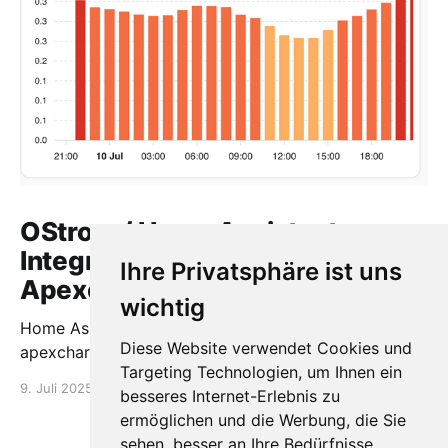
OStrom / Home Assistant
Integration via HACS +
Ihre Privatsphäre ist uns
Apexcharts
wichtig
Home Assistant OStrom Integration via HACS +
Diese Website verwendet Cookies und
apexcharts
Targeting Technologien, um Ihnen ein
9. Juli 2025
1 min read
besseres Internet-Erlebnis zu
ermöglichen und die Werbung, die Sie
sehen, besser an Ihre Bedürfnisse