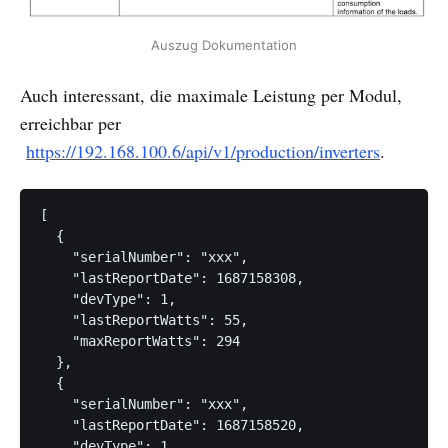
Auszug Dokumentation
Auch interessant, die maximale Leistung per Modul,
erreichbar per
https://192.168.100.6/api/v1/production/inverters
.
[

  {

    "serialNumber": "xxx",

    "lastReportDate": 1687158308,

    "devType": 1,

    "lastReportWatts": 55,

    "maxReportWatts": 294

  },

  {

    "serialNumber": "xxx",

    "lastReportDate": 1687158520,

    "devType": 1,
