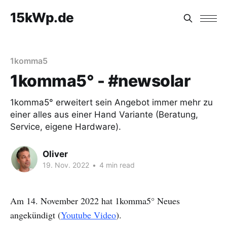
15kWp.de
1komma5
1komma5° - #newsolar
1komma5° erweitert sein Angebot immer mehr zu
einer alles aus einer Hand Variante (Beratung,
Service, eigene Hardware).
Oliver
19. Nov. 2022
•
4 min read
Am 14. November 2022 hat 1komma5° Neues
angekündigt (
Youtube Video
).