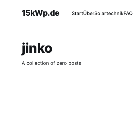
15kWp.de
Start
Über
Solartechnik
FAQ
jinko
A collection of zero posts