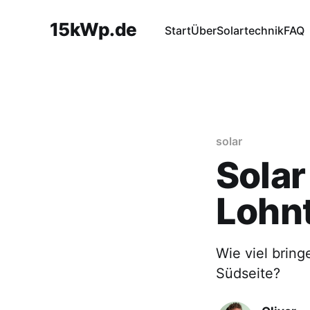
15kWp.de
Start
Über
Solartechnik
FAQ
solar
Solar
Lohnt
Wie viel bring
Südseite?