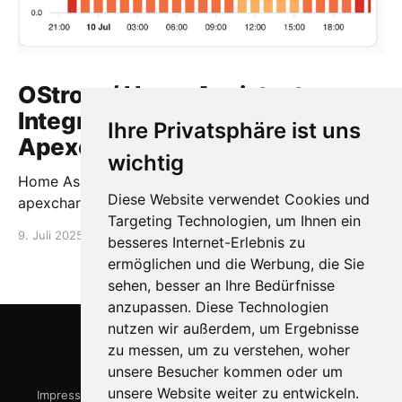
OStrom / Home Assistant
Integration via HACS +
Ihre Privatsphäre ist uns
Apexcharts
wichtig
Home Assistant OStrom Integration via HACS +
Diese Website verwendet Cookies und
apexcharts
Targeting Technologien, um Ihnen ein
9. Juli 2025
1 min read
besseres Internet-Erlebnis zu
ermöglichen und die Werbung, die Sie
sehen, besser an Ihre Bedürfnisse
anzupassen. Diese Technologien
nutzen wir außerdem, um Ergebnisse
zu messen, um zu verstehen, woher
15kWp.de
© 2026
unsere Besucher kommen oder um
unsere Website weiter zu entwickeln.
Impressum
-
Datenschutzerklärung
-
Cookie Einstellungen