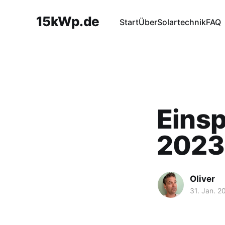
15kWp.de
Start
Über
Solartechnik
FAQ
Einsp
2023
Oliver
31. Jan. 2