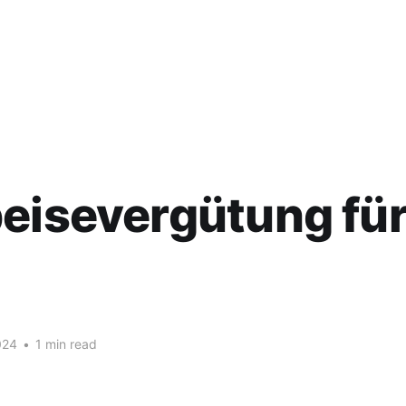
eisevergütung fü
024
•
1 min read