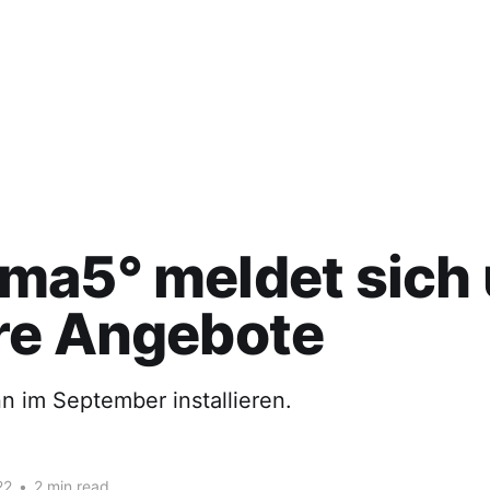
ma5° meldet sich
re Angebote
 im September installieren.
22
•
2 min read