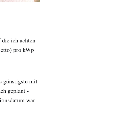
f die ich achten
(netto) pro kWp
s günstigste mit
ch geplant -
ationsdatum war