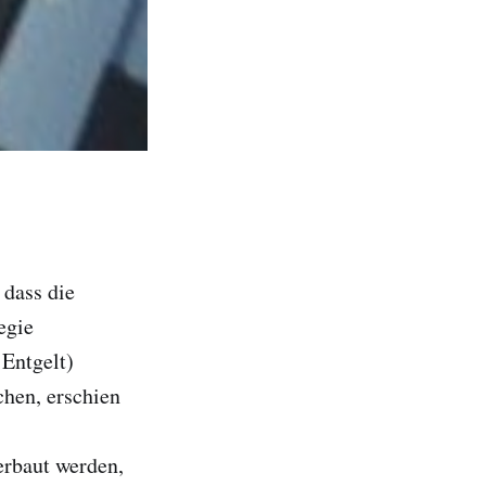
 dass die
egie
Entgelt)
chen, erschien
erbaut werden,