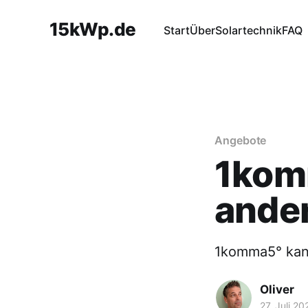
15kWp.de
Start
Über
Solartechnik
FAQ
Angebote
1kom
ande
1komma5° kann
Oliver
27. Juli 20