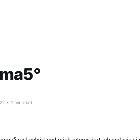
ma5°
022
•
1 min read
mma5grad gehört und mich interessiert, ob und wie sie