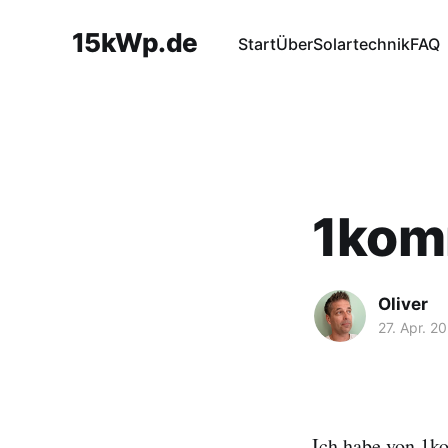
15kWp.de
Start
Über
Solartechnik
FAQ
1kom
Oliver
27. Apr. 2
Ich habe von 1ko