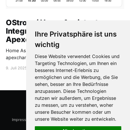
OStrom / Home Assistant
Integration via HACS +
Ihre Privatsphäre ist uns
Apexcharts
wichtig
Home Assistant OStrom Integration via HACS +
Diese Website verwendet Cookies und
apexcharts
Targeting Technologien, um Ihnen ein
9. Juli 2025
1 min read
besseres Internet-Erlebnis zu
ermöglichen und die Werbung, die Sie
sehen, besser an Ihre Bedürfnisse
anzupassen. Diese Technologien
nutzen wir außerdem, um Ergebnisse
zu messen, um zu verstehen, woher
15kWp.de
© 2026
unsere Besucher kommen oder um
unsere Website weiter zu entwickeln.
Impressum
-
Datenschutzerklärung
-
Cookie Einstellungen